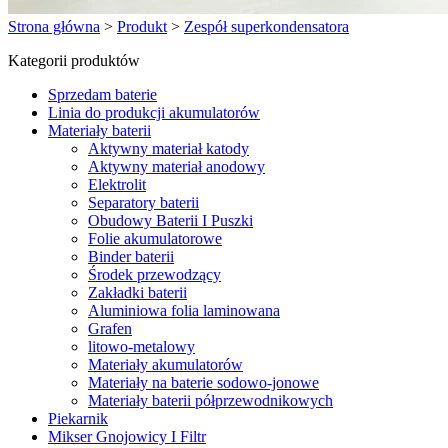
Strona główna
>
Produkt
>
Zespół superkondensatora
Kategorii produktów
Sprzedam baterie
Linia do produkcji akumulatorów
Materiały baterii
Aktywny materiał katody
Aktywny materiał anodowy
Elektrolit
Separatory baterii
Obudowy Baterii I Puszki
Folie akumulatorowe
Binder baterii
Środek przewodzący
Zakładki baterii
Aluminiowa folia laminowana
Grafen
litowo-metalowy
Materiały akumulatorów
Materiały na baterie sodowo-jonowe
Materiały baterii półprzewodnikowych
Piekarnik
Mikser Gnojowicy I Filtr