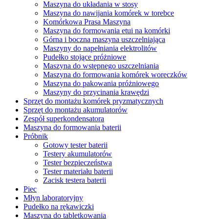
Maszyna do układania w stosy
Maszyna do nawijania komórek w torebce
Komórkowa Prasa Maszyna
Maszyna do formowania etui na komórki
Górna i boczna maszyna uszczelniająca
Maszyny do napełniania elektrolitów
Pudełko stojące próżniowe
Maszyna do wstępnego uszczelniania
Maszyna do formowania komórek woreczków
Maszyna do pakowania próżniowego
Maszyny do przycinania krawędzi
Sprzęt do montażu komórek pryzmatycznych
Sprzęt do montażu akumulatorów
Zespół superkondensatora
Maszyna do formowania baterii
Próbnik
Gotowy tester baterii
Testery akumulatorów
Tester bezpieczeństwa
Tester materiału baterii
Zacisk testera baterii
Piec
Młyn laboratoryjny
Pudełko na rękawiczki
Maszyna do tabletkowania