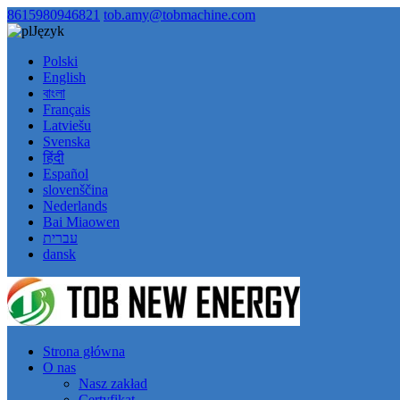
8615980946821
tob.amy@tobmachine.com
Język
Polski
English
বাংলা
Français
Latviešu
Svenska
हिंदी
Español
slovenščina
Nederlands
Bai Miaowen
עברית
dansk
Strona główna
O nas
Nasz zakład
Certyfikat