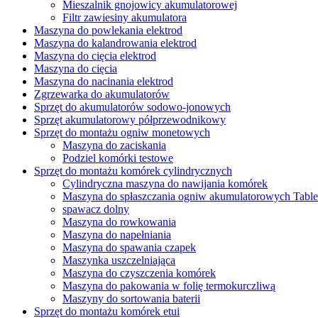
Mieszalnik gnojowicy akumulatorowej
Filtr zawiesiny akumulatora
Maszyna do powlekania elektrod
Maszyna do kalandrowania elektrod
Maszyna do cięcia elektrod
Maszyna do cięcia
Maszyna do nacinania elektrod
Zgrzewarka do akumulatorów
Sprzęt do akumulatorów sodowo-jonowych
Sprzęt akumulatorowy półprzewodnikowy
Sprzęt do montażu ogniw monetowych
Maszyna do zaciskania
Podziel komórki testowe
Sprzęt do montażu komórek cylindrycznych
Cylindryczna maszyna do nawijania komórek
Maszyna do spłaszczania ogniw akumulatorowych Table
spawacz dolny
Maszyna do rowkowania
Maszyna do napełniania
Maszyna do spawania czapek
Maszynka uszczelniająca
Maszyna do czyszczenia komórek
Maszyna do pakowania w folię termokurczliwą
Maszyny do sortowania baterii
Sprzęt do montażu komórek etui