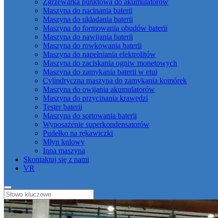
Zgrzewarka punktowa do akumulatorów
Maszyna do nacinania baterii
Maszyna do układania baterii
Maszyna do formowania obudów baterii
Maszyna do nawijania baterii
Maszyna do rowkowania baterii
Maszyna do napełniania elektrolitów
Maszyna do zaciskania ogniw monetowych
Maszyna do zamykania baterii w etui
Cylindryczna maszyna do zamykania komórek
Maszyna do owijania akumulatorów
Maszyna do przycinania krawędzi
Tester baterii
Maszyna do sortowania baterii
Wyposażenie superkondensatorów
Pudełko na rękawiczki
Młyn kulowy
Inna maszyna
Skontaktuj się z nami
VR