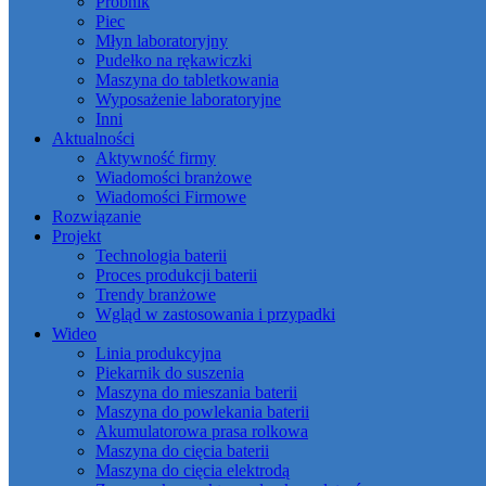
Próbnik
Piec
Młyn laboratoryjny
Pudełko na rękawiczki
Maszyna do tabletkowania
Wyposażenie laboratoryjne
Inni
Aktualności
Aktywność firmy
Wiadomości branżowe
Wiadomości Firmowe
Rozwiązanie
Projekt
Technologia baterii
Proces produkcji baterii
Trendy branżowe
Wgląd w zastosowania i przypadki
Wideo
Linia produkcyjna
Piekarnik do suszenia
Maszyna do mieszania baterii
Maszyna do powlekania baterii
Akumulatorowa prasa rolkowa
Maszyna do cięcia baterii
Maszyna do cięcia elektrodą