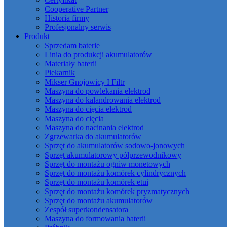
Cooperative Partner
Historia firmy
Profesjonalny serwis
Produkt
Sprzedam baterie
Linia do produkcji akumulatorów
Materiały baterii
Piekarnik
Mikser Gnojowicy I Filtr
Maszyna do powlekania elektrod
Maszyna do kalandrowania elektrod
Maszyna do cięcia elektrod
Maszyna do cięcia
Maszyna do nacinania elektrod
Zgrzewarka do akumulatorów
Sprzęt do akumulatorów sodowo-jonowych
Sprzęt akumulatorowy półprzewodnikowy
Sprzęt do montażu ogniw monetowych
Sprzęt do montażu komórek cylindrycznych
Sprzęt do montażu komórek etui
Sprzęt do montażu komórek pryzmatycznych
Sprzęt do montażu akumulatorów
Zespół superkondensatora
Maszyna do formowania baterii