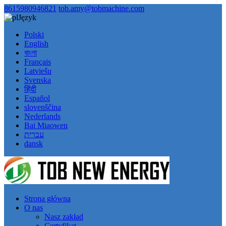
8615980946821
tob.amy@tobmachine.com
Język
Polski
English
বাংলা
Français
Latviešu
Svenska
हिंदी
Español
slovenščina
Nederlands
Bai Miaowen
עברית
dansk
Strona główna
O nas
Nasz zakład
Certyfikat