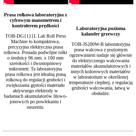
Prasa rolkowa laboratoryjna z
cyfrowym manometrem i
kontrolerem prędkości
Laboratoryjna pozioma
kalander grzewczy
TOB-DG{1}}L Lab Roll Press
Machine to kompaktowa,
TOB-JS200W-B laboratoryjna
precyzyjna elektryczna prasa
prasa walcowa z poziomym
rolkowa. Posiada podwójne rolki
ogrzewaniem nadaje się głównie
o średnicy 96 mm. x 100 mm
do elektrycznego walcowania
szerokości i dwustopniowy
materiałów akumulatorowych i
mikrometr. Ta laboratoryjna
innych kolorowych materiałów
prasa rolkowa jest idealną prasą
w laboratorium w określonej
rolkową do regulacji grubości i
temperaturze cieplnej, z regulacją
zwiększania gęstości materiału
grubości walcowania, łatwą w
aktywnego elektrody w
obsłudze.
badaniach akumulatorów litowo-
jonowych po powlekaniu i
suszeniu.