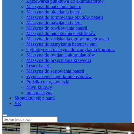
Zgrzewarka punktowa do akumulatorów
Maszyna do nacinania baterii
Maszyna do układania baterii
Maszyna do formowania obudów baterii
Maszyna do nawijania baterii
Maszyna do rowkowania baterii
Maszyna do napełniania elektrolitów
Maszyna do zaciskania ogniw monetowych
Maszyna do zamykania baterii w etui
Cylindryczna maszyna do zamykania komórek
Maszyna do owijania akumulatorów
Maszyna do przycinania krawędzi
Tester baterii
Maszyna do sortowania baterii
Wyposażenie superkondensatorów
Pudełko na rękawiczki
Młyn kulowy
Inna maszyna
Skontaktuj się z nami
VR