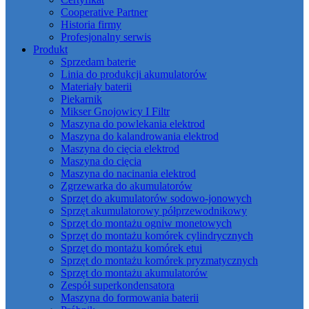
Cooperative Partner
Historia firmy
Profesjonalny serwis
Produkt
Sprzedam baterie
Linia do produkcji akumulatorów
Materiały baterii
Piekarnik
Mikser Gnojowicy I Filtr
Maszyna do powlekania elektrod
Maszyna do kalandrowania elektrod
Maszyna do cięcia elektrod
Maszyna do cięcia
Maszyna do nacinania elektrod
Zgrzewarka do akumulatorów
Sprzęt do akumulatorów sodowo-jonowych
Sprzęt akumulatorowy półprzewodnikowy
Sprzęt do montażu ogniw monetowych
Sprzęt do montażu komórek cylindrycznych
Sprzęt do montażu komórek etui
Sprzęt do montażu komórek pryzmatycznych
Sprzęt do montażu akumulatorów
Zespół superkondensatora
Maszyna do formowania baterii