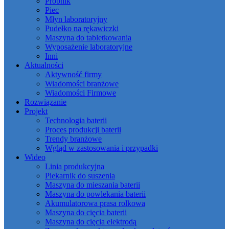
Próbnik
Piec
Młyn laboratoryjny
Pudełko na rękawiczki
Maszyna do tabletkowania
Wyposażenie laboratoryjne
Inni
Aktualności
Aktywność firmy
Wiadomości branżowe
Wiadomości Firmowe
Rozwiązanie
Projekt
Technologia baterii
Proces produkcji baterii
Trendy branżowe
Wgląd w zastosowania i przypadki
Wideo
Linia produkcyjna
Piekarnik do suszenia
Maszyna do mieszania baterii
Maszyna do powlekania baterii
Akumulatorowa prasa rolkowa
Maszyna do cięcia baterii
Maszyna do cięcia elektrodą