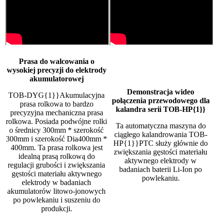
Prasa do walcowania o
wysokiej precyzji do elektrody
akumulatorowej
Demonstracja wideo
TOB-DYG{1}}Akumulacyjna
połączenia przewodowego dla
prasa rolkowa to bardzo
kalandra serii TOB-HP{1}}
precyzyjna mechaniczna prasa
rolkowa. Posiada podwójne rolki
Ta automatyczna maszyna do
o średnicy 300mm * szerokość
ciągłego kalandrowania TOB-
300mm i szerokość Dia400mm *
HP{1}}PTC służy głównie do
400mm. Ta prasa rolkowa jest
zwiększania gęstości materiału
idealną prasą rolkową do
aktywnego elektrody w
regulacji grubości i zwiększania
badaniach baterii Li-Ion po
gęstości materiału aktywnego
powlekaniu.
elektrody w badaniach
akumulatorów litowo-jonowych
po powlekaniu i suszeniu do
produkcji.